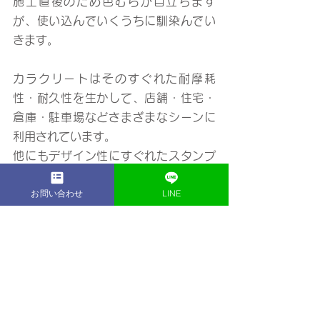
施工直後のため色むらが目立ちます
が、使い込んでいくうちに馴染んでい
きます。
カラクリートはそのすぐれた耐摩耗
性・耐久性を生かして、店舗・住宅・
倉庫・駐車場などさまざまなシーンに
利用されています。
他にもデザイン性にすぐれたスタンプ
コンクリートも施工可能です。まずは
お問い合わせ
LINE
お気軽にご相談くださいませ。
兵庫県姫路市飾磨区の『株式会社二木
工務店』です。
当社は外構工事・エクステリア工事・