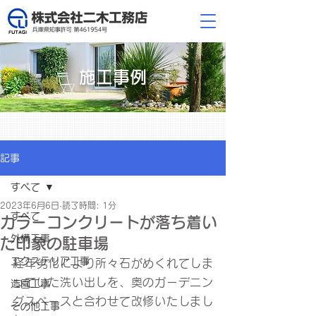
施工事例
記事
すべて
2023年6月6日
読了時間: 1分
すべて
カラーコンクリートが落ち着い
外構工事
た印象の駐車場
エクステリア工事
経年劣化により所々石がめくれてしま
っていた洗い出しを、奥のガーデニン
造園工事
グスペースと合わせて改修いたしまし
その他工事