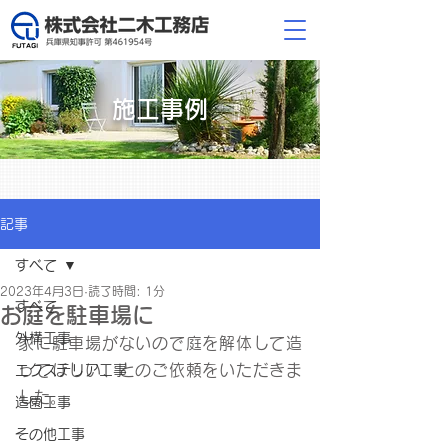
施工事例
記事
すべて
2023年4月3日
読了時間: 1分
すべて
お庭を駐車場に
外構工事
家に駐車場がないので庭を解体して造
ってほしい、とのご依頼をいただきま
エクステリア工事
した。
造園工事
その他工事