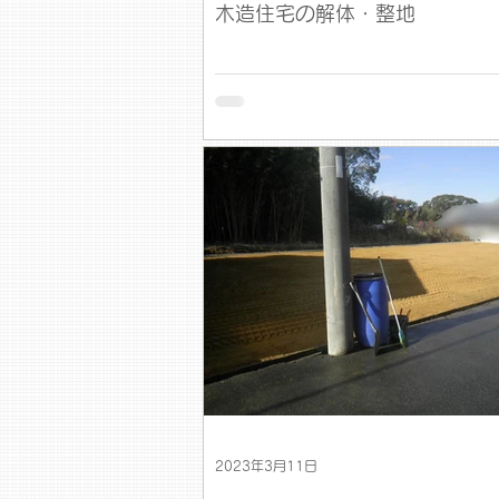
木造住宅の解体・整地
2023年3月11日