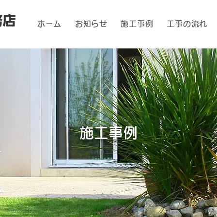
ホーム
お知らせ
施工事例
工事の流れ
施工事例