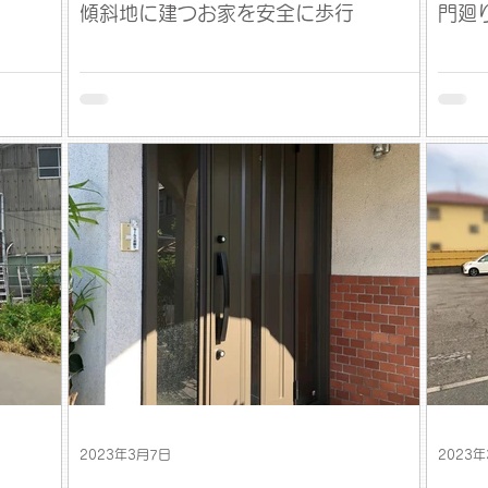
傾斜地に建つお家を安全に歩行
門廻
2023年3月7日
2023